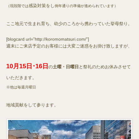
感染対策をし
（現段階では
例年通りの準備が進められています）
ここ地元で生まれ育ち、幼少のころから携わっていた挙母祭り。
[blogcard url=”http://koromomatsuri.com/”]
週末にご来店予定のお客様には大変ご迷惑をお掛け致しますが、
10
月
15
日･
16
日
の
土曜・日曜日
と祭礼のためお休みさせて
いただきます。
※
他は毎週月曜日
地域貢献をして参ります。