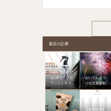
最近の記事
補修×環境ケア
を1本で！『ビ
おいでんまつ
アンニミスト』
りの交通規制
でうるツヤ髪を
叶える新習慣
【髪質改善】