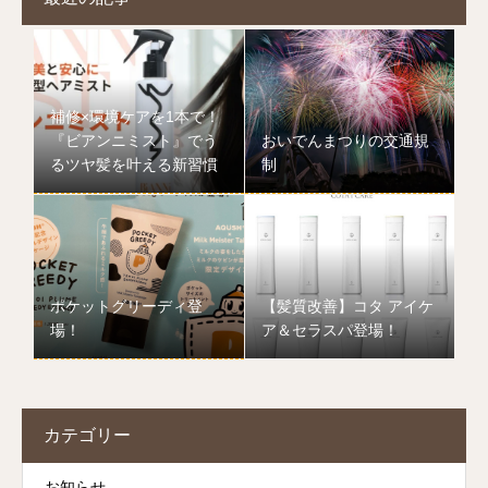
補修×環境ケアを1本で！
『ビアンニミスト』でう
おいでんまつりの交通規
るツヤ髪を叶える新習慣
制
ポケットグリーディ登
【髪質改善】コタ アイケ
場！
ア＆セラスパ登場！
カテゴリー
お知らせ