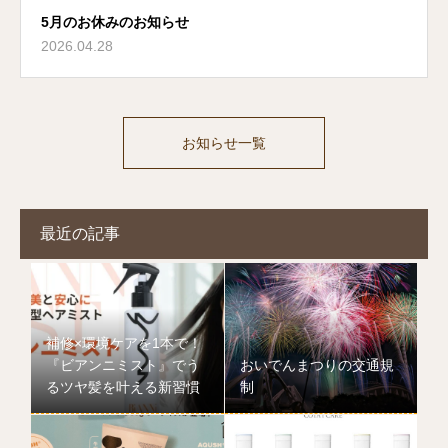
5月のお休みのお知らせ
2026.04.28
お知らせ一覧
最近の記事
補修×環境ケアを1本で！
『ビアンニミスト』でう
おいでんまつりの交通規
るツヤ髪を叶える新習慣
制