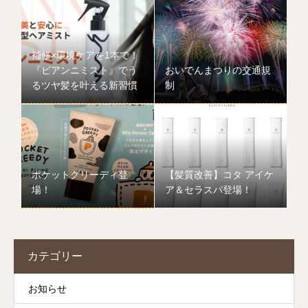
補修×環境ケアを1本で！
『ビアンニミスト』でう
おいでんまつりの交通規
るツヤ髪を叶える新習慣
制
ポケットグリーディ登
【髪質改善】コタ アイケ
場！
ア＆セラスパ登場！
カテゴリー
お知らせ